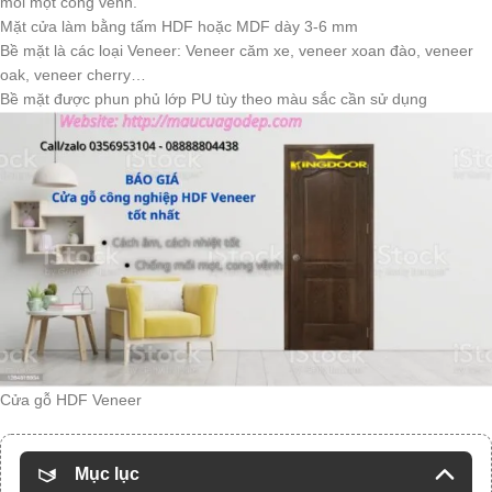
mối mọt cong vênh.
Mặt cửa làm bằng tấm HDF hoặc MDF dày 3-6 mm
Bề mặt là các loại Veneer: Veneer căm xe, veneer xoan đào, veneer
oak, veneer cherry…
Bề mặt được phun phủ lớp PU tùy theo màu sắc cần sử dụng
Cửa gỗ HDF Veneer
Mục lục