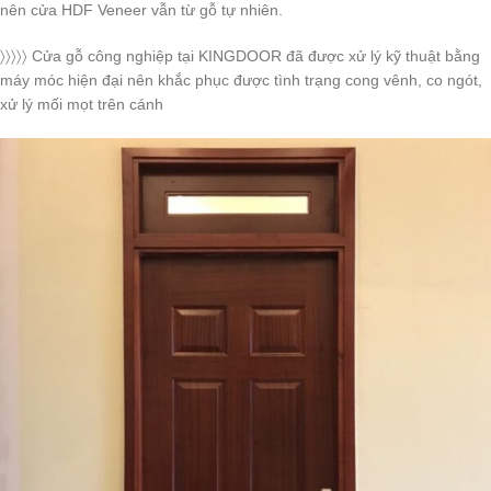
nên cửa HDF Veneer vẫn từ gỗ tự nhiên.
〉〉〉〉〉 Cửa gỗ công nghiệp tại KINGDOOR đã được xử lý kỹ thuật bằng
máy móc hiện đại nên khắc phục được tình trạng cong vênh, co ngót,
xử lý mối mọt trên cánh