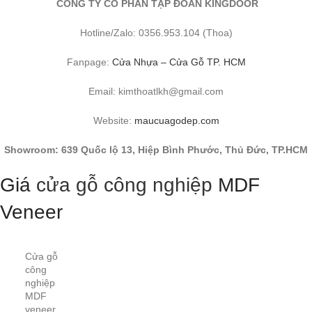
CÔNG TY CỔ PHẦN TẬP ĐOÀN KINGDOOR
Hotline/Zalo: 0356.953.104 (Thoa)
Fanpage:
Cửa Nhựa – Cửa Gỗ TP. HCM
Email: kimthoatlkh@gmail.com
Website:
maucuagodep.com
Showroom: 639 Quốc lộ 13, Hiệp Bình Phước, Thủ Đức, TP.HCM
Giá
cửa gỗ công nghiệp
MDF
Veneer
Cửa gỗ
công
nghiệp
MDF
veneer