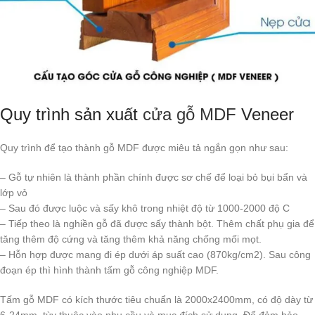
Quy trình sản xuất
cửa gỗ MDF
Veneer
Quy trình để tạo thành gỗ MDF được miêu tả ngắn gọn như sau:
– Gỗ tự nhiên là thành phần chính được sơ chế để loại bỏ bụi bẩn và
lớp vỏ
– Sau đó được luộc và sấy khô trong nhiệt độ từ 1000-2000 độ C
– Tiếp theo là nghiền gỗ đã được sấy thành bột. Thêm chất phụ gia để
tăng thêm độ cứng và tăng thêm khả năng chống mối mọt.
– Hỗn hợp được mang đi ép dưới áp suất cao (870kg/cm2). Sau công
đoạn ép thì hình thành tấm gỗ công nghiệp MDF.
Tấm gỗ MDF có kích thước tiêu chuẩn là 2000x2400mm, có độ dày từ
6-24mm, tùy thuộc vào nhu cầu và mục đích sử dụng. Để đảm bảo