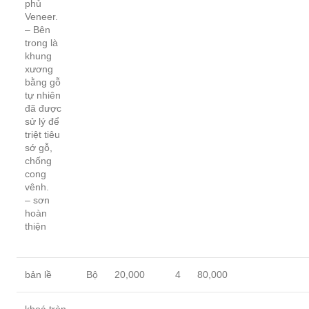
phủ
Veneer.
– Bên
trong là
khung
xương
bằng gỗ
tự nhiên
đã được
sử lý để
triệt tiêu
sớ gỗ,
chống
cong
vênh.
– sơn
hoàn
thiện
bản lề
Bộ
20,000
4
80,000