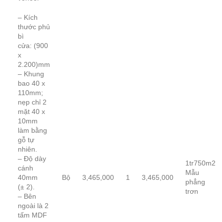
– Kích
thước phủ
bì
cửa: (900
x
2.200)mm
– Khung
bao 40 x
110mm;
nẹp chỉ 2
mặt 40 x
10mm
làm bằng
gỗ tự
nhiên.
– Độ dày
1tr750m2
cánh
Mẫu
40mm
Bộ
3,465,000
1
3,465,000
phẳng
(± 2).
trơn
– Bên
ngoài là 2
tấm MDF