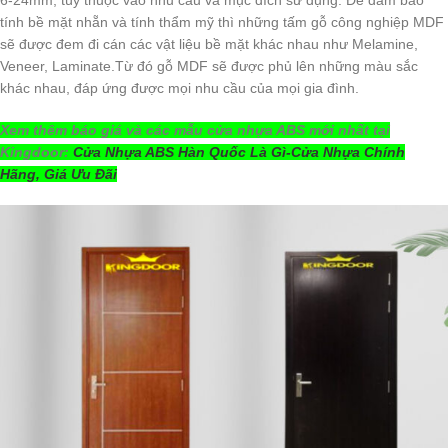
tính bề mặt nhẵn và tính thẩm mỹ thì những tấm gỗ công nghiệp MDF
sẽ được đem đi cán các vật liệu bề mặt khác nhau như Melamine,
Veneer, Laminate.Từ đó gỗ MDF sẽ được phủ lên những màu sắc
khác nhau, đáp ứng được mọi nhu cầu của mọi gia đình.
Xem thêm báo giá và các mẫu cửa nhựa ABS mới nhất tại
Kingdoor:
Cửa Nhựa ABS Hàn Quốc Là Gì-Cửa Nhựa Chính
Hãng, Giá Ưu Đãi