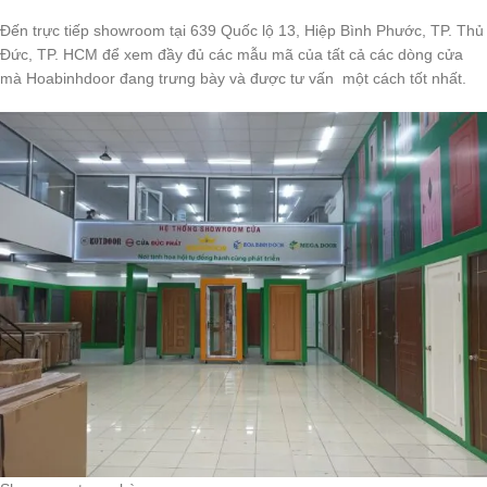
Đến trực tiếp showroom tại 639 Quốc lộ 13, Hiệp Bình Phước, TP. Thủ
Đức, TP. HCM để xem đầy đủ các mẫu mã của tất cả các dòng cửa
mà Hoabinhdoor đang trưng bày và được tư vấn một cách tốt nhất.