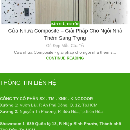
BÁO GIÁ
,
TIN TỨC
Cửa Nhựa Composite – Giải Pháp Cho Ngôi Nhà
Thêm Sang Trọng
Gỗ Đẹp Mẫu Cửa
Cửa nhựa Composite - giải pháp cho ngôi nhà thêm s...
CONTINUE READING
THÔNG TIN LIÊN HỆ
CÔNG TY CỔ PHẦN SX - TM - XNK - KINGDOOR
Xưởng 1:
Vườn Lài, P. An Phú Đông, Q. 12, Tp.HCM
Xưởng 2:
Nguyễn Tri Phương, P. Bửu Hòa,Tp.Biên Hòa
Showroom 1
:
639 Quốc lộ 13, P. Hiệp Bình Phước, Thành phố
Thủ Đức, Tp.HCM