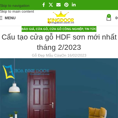
Skip to navigation
Skip to main content
0
MENU
0
BÁO GIÁ
,
CỬA GỖ
,
CỬA GỖ CÔNG NGHIỆP
,
TIN TỨC
Cấu tạo cửa gỗ HDF sơn mới nhất
tháng 2/2023
Gỗ Đẹp Mẫu Cửa
On 16/02/2023