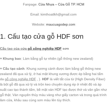
Fanpage:
Cửa Nhựa – Cửa Gỗ TP. HCM
Email: kimthoatlkh@gmail.com
Website:
maucuagodep.com
1. Cấu tạo cửa gỗ HDF sơn
Cấu tạo của cửa
gỗ công nghiệp HDF
sơn
+ Khung bao
: Làm bằng gỗ tự nhiên (gỗ thông new zealand)
+ Cấu tạo cánh
: Khung xương cánh được làm bằng gỗ thông new
zealand đã qua xử lý, ở hai mặt khung xương được ép bằng hai tấm
da
gỗ công nghiệp HDF
, ).
HDF
là viết tắt của từ (High Density Fiber)
là bột gỗ đã qua xử lý và trộn keo chuyên dụng ép ở nhiệt độ và áp
suất cao tạo thành tấm, bề mặt ván HDF tạo được thớ và vân gần như
gỗ thật. Ván nguyên thủy màu vàng như giấy carton và trong quá trình
làm cửa, khâu sau cùng sơn màu lên tùy thích.