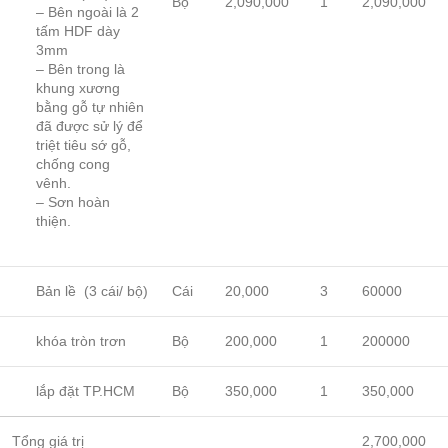
Bộ
2,090,000
1
2,090,000
– Bên ngoài là 2
tấm HDF dày
3mm
– Bên trong là
khung xương
bằng gỗ tự nhiên
đã được sử lý để
triệt tiêu sớ gỗ,
chống cong
vênh.
– Sơn hoàn
thiện.
Bản lề (3 cái/ bộ)
Cái
20,000
3
60000
khóa tròn trơn
Bộ
200,000
1
200000
lắp đặt TP.HCM
Bộ
350,000
1
350,000
Tổng giá trị
2,700,000