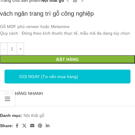
Trang chủ
Sản phẩm
Nội thất gỗ
vách ngăn trang trí gỗ công nghiệp
Gỗ MDF phủ veneer hoặc Melamine
Quy cách : Đóng theo kích thước thực tế, mẫu mã đa dạng tùy chọn
ĐẶT HÀNG
GỌI NGAY (Tư vấn mua hàng)
MUA HÀNG NHANH
Danh mục:
Nội thất gỗ
Share: