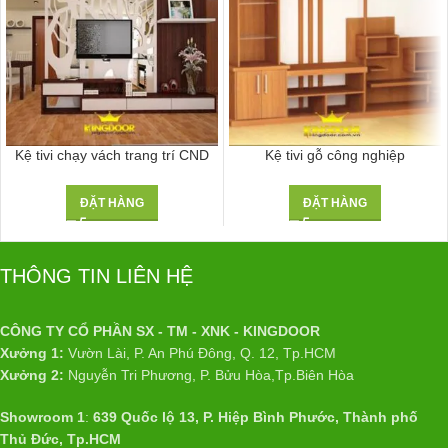
Kệ tivi chạy vách trang trí CND
Kệ tivi gỗ công nghiệp
ĐẶT HÀNG
ĐẶT HÀNG
THÔNG TIN LIÊN HỆ
CÔNG TY CỔ PHẦN SX - TM - XNK - KINGDOOR
Xưởng 1:
Vườn Lài, P. An Phú Đông, Q. 12, Tp.HCM
Xưởng 2:
Nguyễn Tri Phương, P. Bửu Hòa,Tp.Biên Hòa
Showroom 1
:
639 Quốc lộ 13, P. Hiệp Bình Phước, Thành phố
Thủ Đức, Tp.HCM