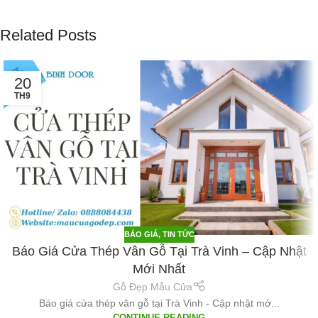
Related Posts
20
TH9
BÁO GIÁ
,
TIN TỨC
Báo Giá Cửa Thép Vân Gỗ Tại Trà Vinh – Cập Nhật
Mới Nhất
Gỗ Đẹp Mẫu Cửa
Báo giá cửa thép vân gỗ tại Trà Vinh - Cập nhật mớ...