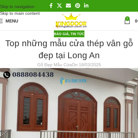
Skip to navigation
Skip to main content
0
MENU
0
BÁO GIÁ
,
TIN TỨC
Top những mẫu cửa thép vân gỗ
đẹp tại Long An
Gỗ Đẹp Mẫu Cửa
On 18/03/2025