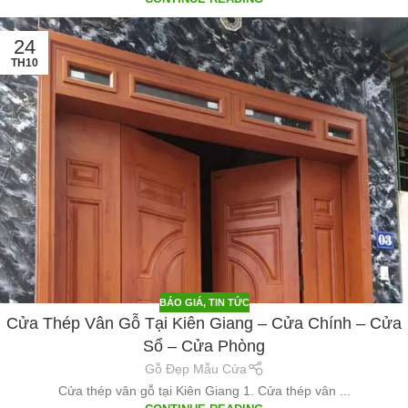
24
TH10
BÁO GIÁ
,
TIN TỨC
Cửa Thép Vân Gỗ Tại Kiên Giang – Cửa Chính – Cửa
Sổ – Cửa Phòng
Gỗ Đẹp Mẫu Cửa
Cửa thép vân gỗ tại Kiên Giang 1. Cửa thép vân ...