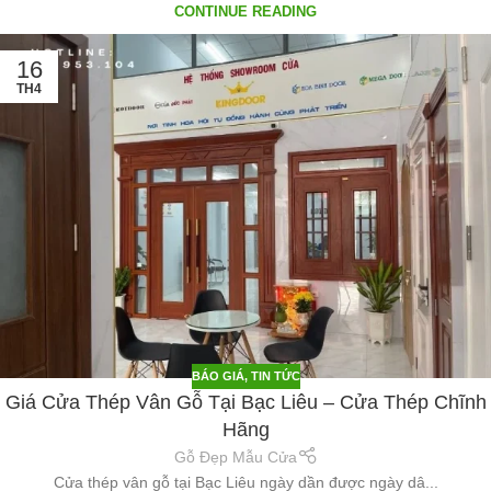
CONTINUE READING
16
TH4
BÁO GIÁ
,
TIN TỨC
Giá Cửa Thép Vân Gỗ Tại Bạc Liêu – Cửa Thép Chĩnh
Hãng
Gỗ Đẹp Mẫu Cửa
Cửa thép vân gỗ tại Bạc Liêu ngày dần được ngày dâ...