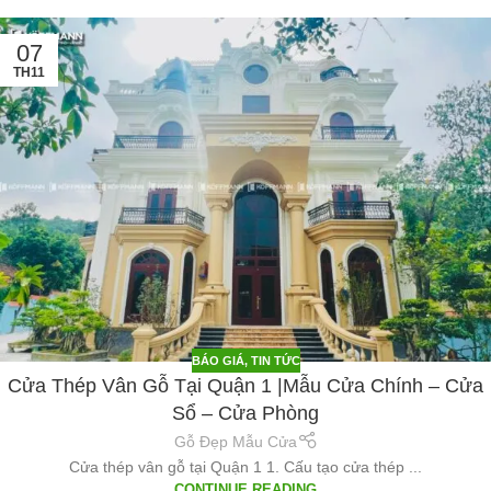
07
TH11
BÁO GIÁ
,
TIN TỨC
Cửa Thép Vân Gỗ Tại Quận 1 |Mẫu Cửa Chính – Cửa
Sổ – Cửa Phòng
Gỗ Đẹp Mẫu Cửa
Cửa thép vân gỗ tại Quận 1 1. Cấu tạo cửa thép ...
CONTINUE READING