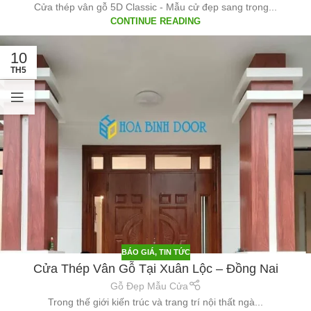
Cửa thép vân gỗ 5D Classic - Mẫu cử đẹp sang trọng...
CONTINUE READING
10
TH5
BÁO GIÁ
,
TIN TỨC
Cửa Thép Vân Gỗ Tại Xuân Lộc – Đồng Nai
Gỗ Đẹp Mẫu Cửa
Trong thế giới kiến trúc và trang trí nội thất ngà...