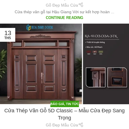
Gỗ Đẹp Mẫu Cửa
Cửa thép vân gỗ tại Hậu Giang Với sự kết hợp hoàn ...
CONTINUE READING
13
TH5
BÁO GIÁ
,
TIN TỨC
Cửa Thép Vân Gỗ 5D Classic – Mẫu Cửa Đẹp Sang
Trọng
Gỗ Đẹp Mẫu Cửa