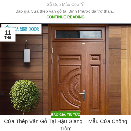
Gỗ Đẹp Mẫu Cửa
Báo giá Cửa thép vân gỗ tại Bình Phước đã trở thàn...
CONTINUE READING
11
TH6
BÁO GIÁ
,
TIN TỨC
Cửa Thép Vân Gỗ Tại Hậu Giang – Mẫu Cửa Chống
Trộm