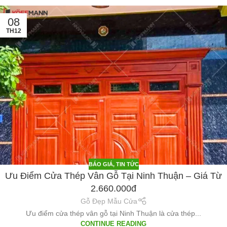
08
TH12
BÁO GIÁ
,
TIN TỨC
Ưu Điểm Cửa Thép Vân Gỗ Tại Ninh Thuận – Giá Từ
2.660.000đ
Gỗ Đẹp Mẫu Cửa
Ưu điểm cửa thép vân gỗ tại Ninh Thuận là cửa thép...
CONTINUE READING