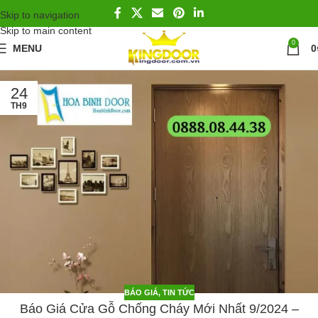
Skip to navigation
Skip to main content
0
MENU
0
24
TH9
BÁO GIÁ
,
TIN TỨC
Báo Giá Cửa Gỗ Chống Cháy Mới Nhất 9/2024 –