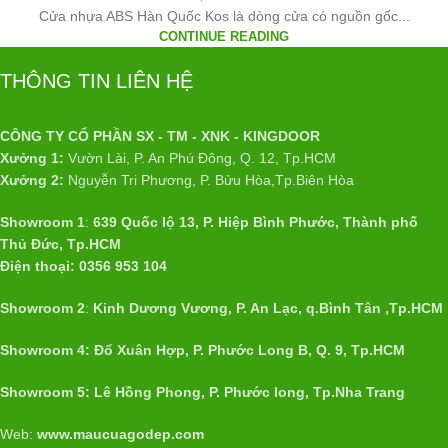
Cửa nhựa ABS Hàn Quốc Kos là dòng cửa có nguồn gốc...
CONTINUE READING
THÔNG TIN LIÊN HỆ
CÔNG TY CỔ PHẦN SX - TM - XNK - KINGDOOR
Xưởng 1:
Vườn Lài, P. An Phú Đông, Q. 12, Tp.HCM
Xưởng 2:
Nguyễn Tri Phương, P. Bửu Hòa,Tp.Biên Hòa
Showroom 1
:
639 Quốc lộ 13, P. Hiệp Bình Phước, Thành phố
Thủ Đức, Tp.HCM
Điện thoại: 0356 953 104
Showroom 2
:
Kinh Dương Vương, P. An Lạc, q.Bình Tân ,Tp.HCM
Showroom 4: Đổ Xuân Hợp, P. Phước Long B, Q. 9, Tp.HCM
Showroom 5: Lê Hồng Phong, P. Phước long, Tp.Nha Trang
Web:
www.maucuagodep.com