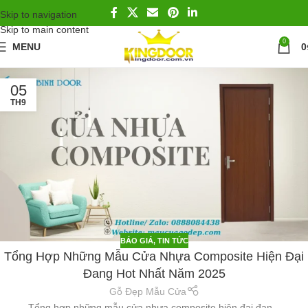
Skip to navigation
Skip to main content
0
MENU
0
05
TH9
BÁO GIÁ
,
TIN TỨC
Tổng Hợp Những Mẫu Cửa Nhựa Composite Hiện Đại
Đang Hot Nhất Năm 2025
Gỗ Đẹp Mẫu Cửa
Tổng hợp những mẫu cửa nhựa composite hiện đại đan...