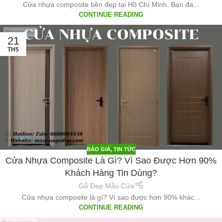
Cửa nhựa composite bền đẹp tại Hồ Chí Minh. Bạn đa...
CONTINUE READING
21
TH5
BÁO GIÁ
,
TIN TỨC
Cửa Nhựa Composite Là Gì? Vì Sao Được Hơn 90%
Khách Hàng Tin Dùng?
Gỗ Đẹp Mẫu Cửa
Cửa nhựa composite là gì? Vì sao được hơn 90% khác...
CONTINUE READING