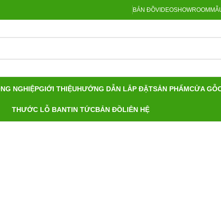
BẢN ĐỒ
VIDEO
SHOWROOM
MẪU
ÔNG NGHIỆP
GIỚI THIỆU
HƯỚNG DẪN LẮP ĐẶT
SẢN PHẨM
CỬA GỖ
THƯỚC LỖ BAN
TIN TỨC
BẢN ĐỒ
LIÊN HỆ