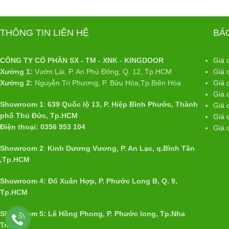
THÔNG TIN LIÊN HỆ
BÁ
CÔNG TY CỔ PHẦN SX - TM - XNK - KINGDOOR
Giá 
Xưởng 1:
Vườn Lài, P. An Phú Đông, Q. 12, Tp.HCM
Giá 
Xưởng 2:
Nguyễn Tri Phương, P. Bửu Hòa,Tp.Biên Hòa
Giá 
Giá 
Showroom 1
:
639 Quốc lộ 13, P. Hiệp Bình Phước, Thành
Giá 
phố Thủ Đức, Tp.HCM
Giá 
Điện thoại: 0356 953 104
Giá 
Showroom 2
:
Kinh Dương Vương, P. An Lạc, q.Bình Tân
,Tp.HCM
Showroom 4: Đổ Xuân Hợp, P. Phước Long B, Q. 9,
Tp.HCM
Showroom 5: Lê Hồng Phong, P. Phước long, Tp.Nha
Trang