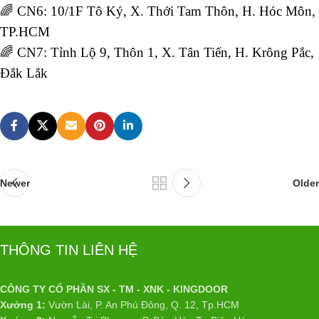
🌈 CN6: 10/1F Tô Ký, X. Thới Tam Thôn, H. Hóc Môn,
TP.HCM
🌈 CN7: Tỉnh Lộ 9, Thôn 1, X. Tân Tiến, H. Krông Pắc,
Đắk Lắk
Newer
Older
THÔNG TIN LIÊN HỆ
CÔNG TY CỔ PHẦN SX - TM - XNK - KINGDOOR
Xưởng 1:
Vườn Lài, P. An Phú Đông, Q. 12, Tp.HCM