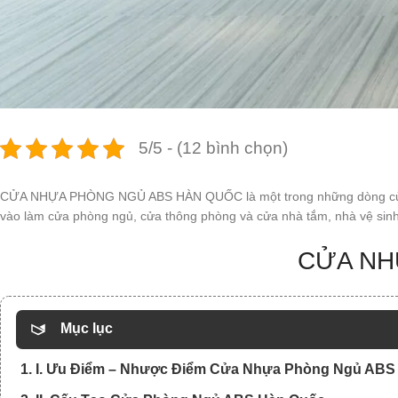
5/5 - (12 bình chọn)
CỬA NHỰA PHÒNG NGỦ ABS HÀN QUỐC là một trong những dòng cửa nhự
vào làm cửa phòng ngủ, cửa thông phòng và cửa nhà tắm, nhà vệ sinh
CỬA NH
Mục lục
1. I. Ưu Điểm – Nhược Điểm Cửa Nhựa Phòng Ngủ ABS