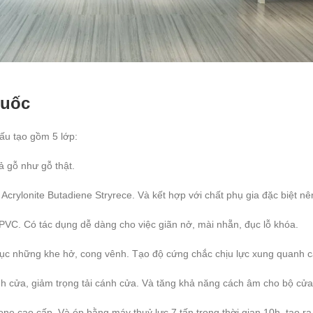
Quốc
u tạo gồm 5 lớp:
ả gỗ như gỗ thật.
à Acrylonite Butadiene Stryrece. Và kết hợp với chất phụ gia đặc biệt n
VC. Có tác dụng dễ dàng cho việc giãn nở, mài nhẵn, đục lỗ khóa.
ục những khe hở, cong vênh. Tạo độ cứng chắc chịu lực xung quanh c
nh cửa, giảm trọng tải cánh cửa. Và tăng khả năng cách âm cho bộ cửa
cone cao cấp. Và ép bằng máy thuỷ lực 7 tấn trong thời gian 10h, tạo 