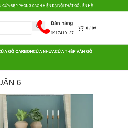
 CỬA ĐẸP PHONG CÁCH HIỆN ĐẠI
NỘI THẤT GỖ
LIÊN HỆ
Bán hàng
0
/
0
₫
0917419127
CỬA GỖ CARBON
CỬA NHỰA
CỬA THÉP VÂN GỖ
UẬN 6