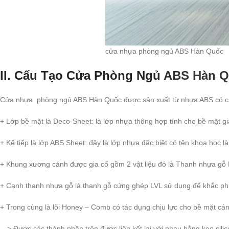
cửa nhựa phòng ngủ ABS Hàn Quốc
II. Cấu Tạo Cửa Phòng Ngủ
ABS Hàn 
Cửa nhựa phòng ngủ ABS Hàn Quốc được sản xuất từ nhựa ABS có cấ
+ Lớp bề mặt là Deco-Sheet: là lớp nhựa thông hợp tính cho bề mặt gi
+ Kế tiếp là lớp ABS Sheet: đây là lớp nhựa đặc biệt có tên khoa học l
+ Khung xương cánh được gia cố gồm 2 vật liệu đó là Thanh nhựa gỗ P
+ Cạnh thanh nhựa gỗ là thanh gỗ cứng ghép LVL sử dụng để khắc ph
+ Trong cùng là lõi Honey – Comb có tác dụng chịu lực cho bề mặt cá
—> Được các thành phần trên được liên kết lại với nhau bằng keo sili