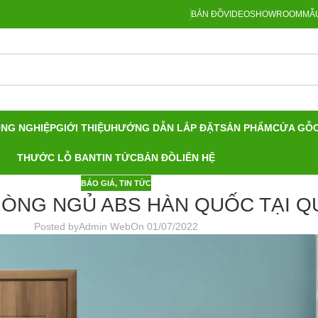
BẢN ĐỒ
VIDEO
SHOWROOM
MẪU
ÔNG NGHIỆP
GIỚI THIỆU
HƯỚNG DẪN LẮP ĐẶT
SẢN PHẨM
CỬA GỖ
THƯỚC LỖ BAN
TIN TỨC
BẢN ĐỒ
LIÊN HỆ
BÁO GIÁ
,
TIN TỨC
ÒNG NGỦ ABS HÀN QUỐC TẠI Q
Posted by
Admin Web
On 01/07/2022