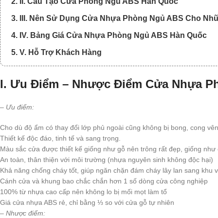
2. II. Cấu Tạo Cửa Phòng Ngủ ABS Hàn Quốc
3. III. Nên Sử Dụng Cửa Nhựa Phòng Ngủ ABS Cho Nhữn
4. IV. Bảng Giá Cửa Nhựa Phòng Ngủ ABS Hàn Quốc
5. V. Hỗ Trợ Khách Hàng
I. Ưu Điểm – Nhược Điểm Cửa Nhựa 
– Ưu điểm:
Cho dù độ ẩm có thay đổi lớp phủ ngoài cũng không bị bong, cong vên
Thiết kế độc đáo, tinh tế và sang trọng.
Màu sắc cửa được thiết kế giống như gỗ nên trông rất đẹp, giống như 
An toàn, thân thiện với môi trường (nhựa nguyên sinh không độc hại)
Khả năng chống cháy tốt, giúp ngăn chặn đám cháy lây lan sang khu 
Cánh cửa và khung bao chắc chắn hơn 1 số dòng cửa công nghiệp
100% từ nhựa cao cấp nên không lo bị mối mọt làm tổ
Giá cửa nhựa ABS rẻ, chỉ bằng ⅓ so với cửa gỗ tự nhiên
– Nhược điểm: