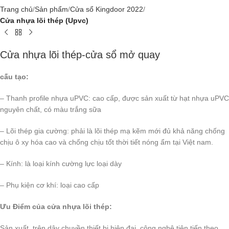
Trang chủ
Sản phẩm
Cửa sổ Kingdoor 2022
Cửa nhựa lõi thép (Upvc)
Cửa nhựa lõi thép-cửa sổ mở quay
cấu tạo:
– Thanh profile nhựa uPVC: cao cấp, được sản xuất từ hạt nhựa uPVC
nguyên chất, có màu trắng sữa
– Lõi thép gia cường: phải là lõi thép mạ kẽm mới đủ khả năng chống
chịu ô xy hóa cao và chống chịu tốt thời tiết nóng ẩm tại Việt nam.
– Kính: là loại kính cường lực loại dày
– Phụ kiện cơ khí: loại cao cấp
Ưu Điểm của cửa nhựa lõi thép:
Sản xuất trên dây chuyền thiết bị hiện đại, công nghệ tiên tiến theo