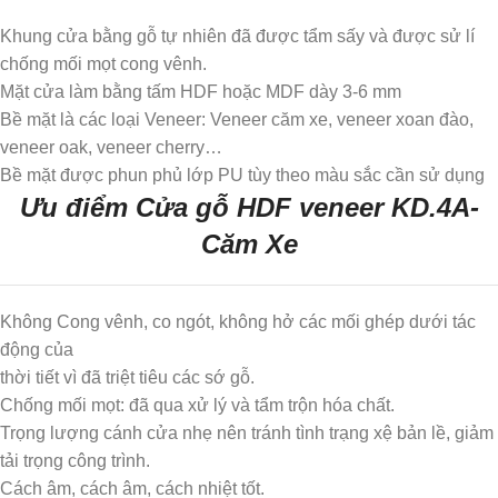
Khung cửa bằng gỗ tự nhiên đã được tẩm sấy và được sử lí
chống mối mọt cong vênh.
Mặt cửa làm bằng tấm HDF hoặc MDF dày 3-6 mm
Bề mặt là các loại Veneer: Veneer căm xe, veneer xoan đào,
veneer oak, veneer cherry…
Bề mặt được phun phủ lớp PU tùy theo màu sắc cần sử dụng
Ưu điểm Cửa gỗ HDF veneer KD.4A-
Căm Xe
Không Cong vênh, co ngót, không hở các mối ghép dưới tác
động của
thời tiết vì đã triệt tiêu các sớ gỗ.
Chống mối mọt: đã qua xử lý và tẩm trộn hóa chất.
Trọng lượng cánh cửa nhẹ nên tránh tình trạng xệ bản lề, giảm
tải trọng công trình.
Cách âm, cách âm, cách nhiệt tốt.