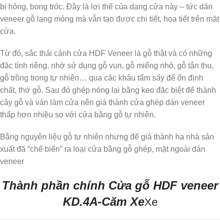
bị hỏng, bong tróc. Đây là lợi thế của dạng cửa này – tức dán
veneer gỗ lạng mỏng mà vẫn tạo được chi tiết, họa tiết trên mặt
cửa.
Từ đó, sắc thái cánh cửa HDF Veneer là gỗ thật và có những
đặc tính riêng. nhờ sử dụng gỗ vụn, gỗ miếng nhỏ, gỗ tận thu,
gỗ trồng trong tự nhiên… qua các khâu tẩm sấy để ổn định
chất, thớ gỗ. Sau đó ghép nóng lại bằng keo đặc biệt để thành
cây gỗ và ván làm cửa nên giá thành cửa ghép dán veneer
thấp hơn nhiều so với cửa bằng gỗ tự nhiên.
Bằng nguyên liệu gỗ tự nhiên nhưng để giá thành hạ nhà sản
xuất đã “chế biến” ra loại cửa bằng gỗ ghép, mặt ngoài dán
veneer
Thành phần chính Cửa gỗ HDF veneer
KD.4A-Căm Xe
Xe