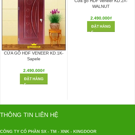
Cửa gỗ HDF veneer KD.2A-
WALNUT
2.490.000
₫
ĐẶT HÀNG
CỬA GỖ HDF VENEER KD.1K-
Sapele
2.490.000
₫
ĐẶT HÀNG
THÔNG TIN LIÊN HỆ
CÔNG TY CỔ PHẦN SX - TM - XNK - KINGDOOR