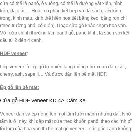
cửa có thể là panô, ô vuông, có thể là đường vát xiên, hình
tròn, đa giác… Hoặc có phần kết hợp với lá sách, với kính
trong, kính màu, kính thể hiện họa tiết bằng keo, bằng ron chì
(theo trường phái cổ điển). Hoặc cửa gỗ khắc chạm hoa văn.
Với cửa chính thường làm panô gỗ, panô kính, lá sách với kết
cấu từ 2 đến 4 cánh.
HDF veneer
:
Lớp veneer là lớp gỗ tự nhiên lạng mỏng như xoan đào, sồi,
cherry, ash, sapelli… Và được dán lên bề mặt HDF.
Ép gỗ lên bề mặt:
Cửa gỗ HDF veneer KD.4A-Căm Xe
Veneer dán và ép nóng lên một tấm lưới mảnh nhưng dai.
Nhờ
tấm lưới này, khi dập mặt cửa theo khuôn panô, theo các “nhịp”
lồi lõm của hoa văn thì bề mặt gỗ veneer – các góc cạnh không