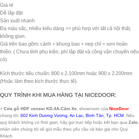
Giá rẻ
Dễ lắp đặt
Sản xuất nhanh
Đa màu sắc, nhiều kiểu dáng => phù hợp với tất cả nội thất,
không gian.
Giá trên bao gồm: cánh + khung bao + nẹp chỉ + sơn hoàn
thiện. ( Chưa tính phụ kiện, phí lắp đặt và công vận chuyển nếu
có)
Kích thước tiêu chuẩn: 800 x 2.100mm hoặc 900 x 2.200mm
(Hoặc làm theo kích thước thực tế).
QUY TRÌNH KHI MUA HÀNG TẠI NICEDOOR:
+
Cửa gỗ HDF veneer KD.4A-Căm Xe
, showroom của
NiceDoor
chúng tôi:
602 Kinh Dương Vương, An Lạc, Bình Tân, Tp. HCM.
Nếu
quý khách không có thời gian, hãy gọi trực tiếp hoặc kết bạn qua
Zalo
,
nhân viên chúng tôi sẽ gửi mẫu theo yêu cầu và báo giá cho Quý
Khách