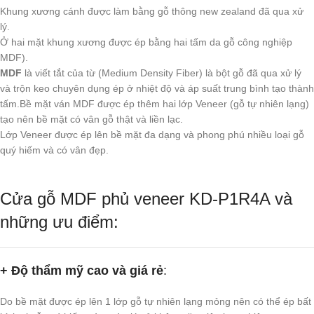
Khung xương cánh được làm bằng gỗ thông new zealand đã qua xử
lý.
Ở hai mặt khung xương được ép bằng hai tấm da gỗ công nghiệp
MDF).
MDF
là viết tắt của từ (Medium Density Fiber) là bột gỗ đã qua xử lý
và trộn keo chuyên dụng ép ở nhiệt độ và áp suất trung bình tạo thành
tấm.Bề mặt ván MDF được ép thêm hai lớp Veneer (gỗ tự nhiên lạng)
tạo nên bề mặt có vân gỗ thật và liền lạc.
Lớp Veneer được ép lên bề mặt đa dạng và phong phú nhiều loại gỗ
quý hiếm và có vân đẹp.
Cửa gỗ MDF phủ veneer KD-P1R4A và
những ưu điểm:
+ Độ thẩm mỹ cao và giá rẻ
:
Do bề mặt được ép lên 1 lớp gỗ tự nhiên lạng mỏng nên có thể ép bất