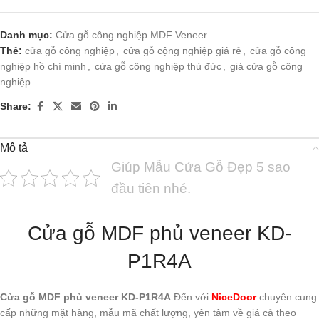
Danh mục:
Cửa gỗ công nghiệp MDF Veneer
Thẻ:
cửa gỗ công nghiệp
,
cửa gỗ cộng nghiệp giá rẻ
,
cửa gỗ công
nghiệp hồ chí minh
,
cửa gỗ công nghiệp thủ đức
,
giá cửa gỗ công
nghiệp
Share:
Mô tả
Giúp Mẫu Cửa Gỗ Đẹp 5 sao
đầu tiên nhé.
Cửa gỗ MDF phủ veneer KD-
P1R4A
Cửa gỗ MDF phủ veneer KD-P1R4A
Đến với
NiceDoor
chuyên cung
cấp những mặt hàng, mẫu mã chất lượng, yên tâm về giá cả theo