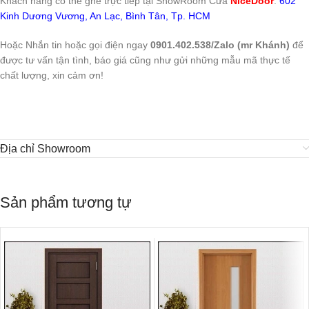
Khách hàng có thể ghé trực tiếp tại ShowRoom Cửa
NiceDoor
:
602
Kinh Dương Vương, An Lạc, Bình Tân, Tp. HCM
Hoặc Nhắn tin hoặc gọi điện ngay
0901.402.538/Zalo (mr Khánh)
để
được tư vấn tận tình, báo giá cũng như gửi những mẫu mã thực tế
chất lượng, xin cảm ơn!
Địa chỉ Showroom
Sản phẩm tương tự