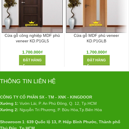
Cửa gỗ công nghiệp MDF phủ
Cửa gỗ MDF phủ veneer
veneer KD.P1GL5
KD.P1GLB
1.700.000
₫
1.700.000
₫
ĐẶT HÀNG
ĐẶT HÀNG
THÔNG TIN LIÊN HỆ
CÔNG TY CỔ PHẦN SX - TM - XNK - KINGDOOR
Xưởng 1:
Vườn Lài, P. An Phú Đông, Q. 12, Tp.HCM
Xưởng 2:
Nguyễn Tri Phương, P. Bửu Hòa,Tp.Biên Hòa
Showroom 1
:
639 Quốc lộ 13, P. Hiệp Bình Phước, Thành phố
Thủ Đức, Tp.HCM