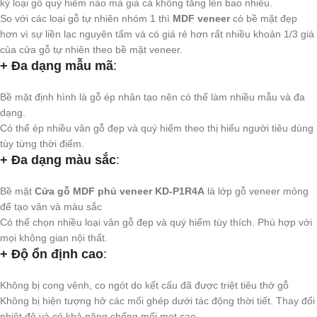
kỳ loại gỗ quý hiếm nào mà giá cả không tăng lên bao nhiêu.
So với các loại gỗ tự nhiên nhóm 1 thì
MDF veneer
có bề mặt đẹp
hơn vì sự liền lạc nguyên tấm và có giá rẻ hơn rất nhiều khoản 1/3 giá
của cửa gỗ tự nhiên theo bề mặt veneer.
+ Đa dạng mẫu mã
:
Bề mặt định hình là gỗ ép nhân tạo nên có thể làm nhiều mẫu và đa
dạng.
Có thể ép nhiều vân gỗ đẹp và quý hiếm theo thị hiếu người tiêu dùng
tùy từng thời điểm.
+ Đa dạng màu sắc
:
Bề mặt
Cửa gỗ MDF phủ veneer KD-P1R4A
là lớp gỗ veneer mỏng
để tạo vân và màu sắc
Có thể chọn nhiều loại vân gỗ đẹp và quý hiếm tùy thích. Phù hợp với
mọi không gian nội thất.
+ Độ ổn định cao
:
Không bị cong vênh, co ngót do kết cấu đã được triệt tiêu thớ gỗ
Không bị hiện tượng hở các mối ghép dưới tác động thời tiết. Thay đổi
nhiệt độ và có khả năng chống mối mọt cao.