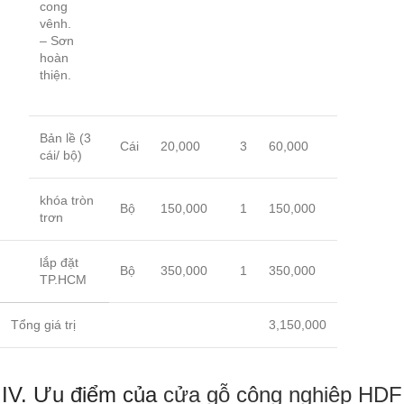
cong
vênh.
– Sơn
hoàn
thiện.
Bản lề (3
Cái
20,000
3
60,000
cái/ bộ)
khóa tròn
Bộ
150,000
1
150,000
trơn
lắp đặt
Bộ
350,000
1
350,000
TP.HCM
Tổng giá trị
3,150,000
IV. Ưu điểm của
cửa gỗ công nghiệp HDF