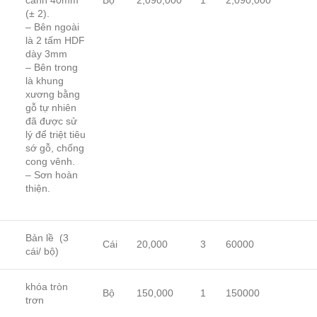
cánh 40mm
Bộ
2,090,000
1
2,090,000
(± 2).
– Bên ngoài
là 2 tấm HDF
dày 3mm
– Bên trong
là khung
xương bằng
gỗ tự nhiên
đã được sử
lý để triệt tiêu
sớ gỗ, chống
cong vênh.
– Sơn hoàn
thiện.
Bản lề (3
Cái
20,000
3
60000
cái/ bộ)
khóa tròn
Bộ
150,000
1
150000
trơn