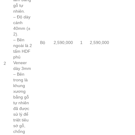
gỗ tự
nhiên.
– Độ dày
cánh
40mm (±
2).
– Bên
Bộ
2,590,000
1
2,590,000
ngoài là 2
tấm HDF
phủ
Veneer
2
dày 3mm
– Bên
trong là
khung
xương
bằng gỗ
tự nhiên
đã được
sử lý để
triệt tiêu
sớ gỗ,
chống