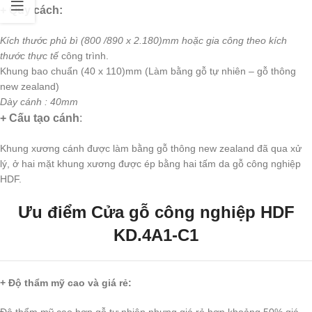
+ Quy cách:
Kích thước phủ bì (800 /890 x 2.180)mm hoặc gia công theo kích
thước thực tế
công trình.
Khung bao chuẩn (40 x 110)mm (Làm bằng gỗ tự nhiên – gỗ thông
new zealand)
Dày cánh : 40mm
+ Cấu tạo cánh
:
Khung xương cánh được làm bằng gỗ thông new zealand đã qua xử
lý, ở hai mặt khung xương được ép bằng hai tấm da gỗ công nghiệp
HDF.
Ưu điểm
Cửa gỗ công nghiệp HDF
KD.4A1-C1
+ Độ thẩm mỹ cao và giá rẻ:
Độ thẩm mỹ cao hơn gỗ tự nhiên nhưng giá rẻ hơn khoảng 50% giá