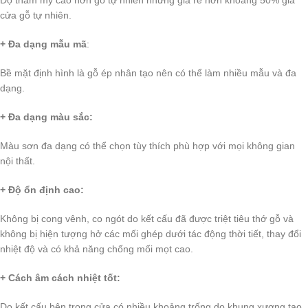
cửa gỗ tự nhiên.
+ Đa dạng mẫu mã
:
Bề mặt định hình là gỗ ép nhân tạo nên có thể làm nhiều mẫu và đa
dạng.
+ Đa dạng màu sắc:
Màu sơn đa dạng có thể chọn tùy thích phù hợp với mọi không gian
nội thất.
+ Độ ổn định cao:
Không bị cong vênh, co ngót do kết cấu đã được triệt tiêu thớ gỗ và
không bị hiện tượng hở các mối ghép dưới tác động thời tiết, thay đổi
nhiệt độ và có khả năng chống mối mọt cao.
+ Cách âm cách nhiệt tốt:
Do kết cấu bên trong cửa có nhiều khoảng trống do khung xương tạo