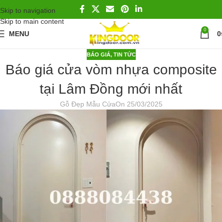
Skip to navigation
Skip to main content
0
MENU
0
BÁO GIÁ
,
TIN TỨC
Báo giá cửa vòm nhựa composite
tại Lâm Đồng mới nhất
Gỗ Đẹp Mẫu Cửa
On 25/03/2025