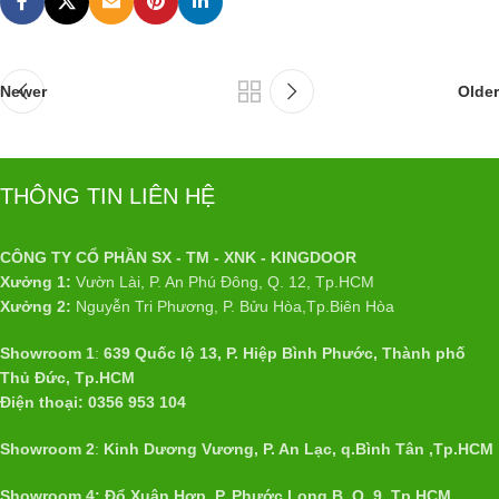
Newer
Older
THÔNG TIN LIÊN HỆ
CÔNG TY CỔ PHẦN SX - TM - XNK - KINGDOOR
Xưởng 1:
Vườn Lài, P. An Phú Đông, Q. 12, Tp.HCM
Xưởng 2:
Nguyễn Tri Phương, P. Bửu Hòa,Tp.Biên Hòa
Showroom 1
:
639 Quốc lộ 13, P. Hiệp Bình Phước, Thành phố
Thủ Đức, Tp.HCM
Điện thoại: 0356 953 104
Showroom 2
:
Kinh Dương Vương, P. An Lạc, q.Bình Tân ,Tp.HCM
Showroom 4: Đổ Xuân Hợp, P. Phước Long B, Q. 9, Tp.HCM