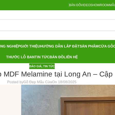
BẢN ĐỒ
VIDEO
SHOWROOM
MẪU
ÔNG NGHIỆP
GIỚI THIỆU
HƯỚNG DẪN LẮP ĐẶT
SẢN PHẨM
CỬA GỖ
THƯỚC LỖ BAN
TIN TỨC
BẢN ĐỒ
LIÊN HỆ
BÁO GIÁ
,
TIN TỨC
p MDF Melamine tại Long An – Cập 
Posted by
Gỗ Đẹp Mẫu Cửa
On 18/08/2025