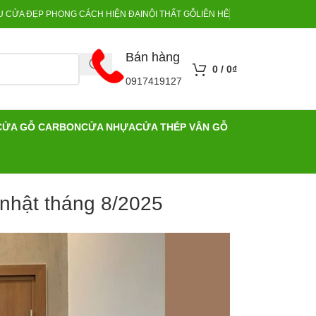
 CỬA ĐẸP PHONG CÁCH HIỆN ĐẠI
NỘI THẤT GỖ
LIÊN HỆ
Bán hàng
0
/
0
₫
0917419127
CỬA GỖ CARBON
CỬA NHỰA
CỬA THÉP VÂN GỖ
nhật tháng 8/2025