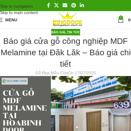
Skip to navigation
Skip to main content
0
MENU
0
BÁO GIÁ
,
TIN TỨC
Báo giá cửa gỗ công nghiệp MDF
Melamine tại Đăk Lăk – Báo giá chi
tiết
Gỗ Đẹp Mẫu Cửa
On 17/07/2025