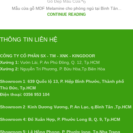
Gỗ Đẹp Mẫu Cửa
Mẫu cửa gỗ MDF Melamine cho phòng ngủ tại Bình Tân...
CONTINUE READING
THÔNG TIN LIÊN HỆ
CÔNG TY CỔ PHẦN SX - TM - XNK - KINGDOOR
Xưởng 1:
Vườn Lài, P. An Phú Đông, Q. 12, Tp.HCM
Xưởng 2:
Nguyễn Tri Phương, P. Bửu Hòa,Tp.Biên Hòa
Showroom 1
:
639 Quốc lộ 13, P. Hiệp Bình Phước, Thành phố
Thủ Đức, Tp.HCM
Điện thoại: 0356 953 104
Showroom 2
:
Kinh Dương Vương, P. An Lạc, q.Bình Tân ,Tp.HCM
Showroom 4: Đổ Xuân Hợp, P. Phước Long B, Q. 9, Tp.HCM
Showroom 5: Lê Hồng Phong, P. Phước long, Tp.Nha Trang