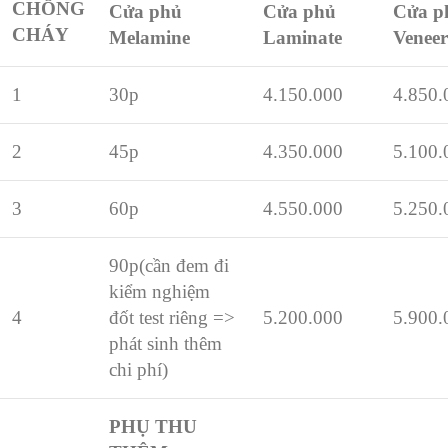
CHỐNG
Cửa phủ
Cửa phủ
Cửa p
CHÁY
Melamine
Laminate
Veneer
1
30p
4.150.000
4.850.
2
45p
4.350.000
5.100.
3
60p
4.550.000
5.250.
90p
(cần đem đi
kiểm nghiệm
4
đốt test riêng =>
5.200.000
5.900.
phát sinh thêm
chi phí)
PHỤ THU